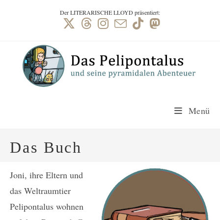
Zum
Der LITERARISCHE LLOYD präsentiert
:
Inhalt
springen
Menü
Das Buch
Joni, ihre Eltern und
das Welt­raum­­tier
Peli­­pontalus wohnen